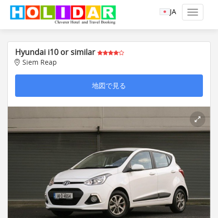
JA
Hyundai i10 or similar
Siem Reap
地図で見る