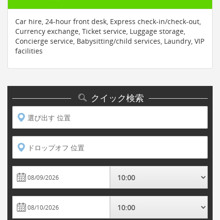
Car hire, 24-hour front desk, Express check-in/check-out,
Currency exchange, Ticket service, Luggage storage,
Concierge service, Babysitting/child services, Laundry, VIP
facilities
クイック検索
選び出す 位置
ドロップオフ 位置