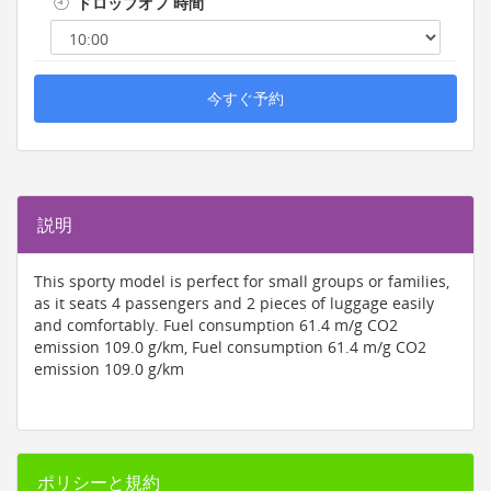
ドロップオフ 時間
今すぐ予約
説明
This sporty model is perfect for small groups or families,
as it seats 4 passengers and 2 pieces of luggage easily
and comfortably. Fuel consumption 61.4 m/g CO2
emission 109.0 g/km, Fuel consumption 61.4 m/g CO2
emission 109.0 g/km
ポリシーと規約