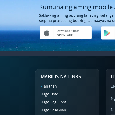
Kumuha ng aming mobile 
Saklaw ng aming app ang lahat ng kailangan
step na proseso ng booking, at maayos na u
MABILIS NA LINKS
L
Tahanan
Ak
Mga Hotel
Ng
Mga Paglilibot
Ng
Mga Sasakyan