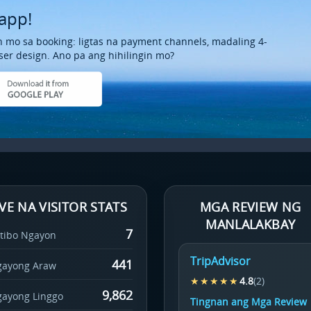
app!
 mo sa booking: ligtas na payment channels, madaling 4-
ser design. Ano pa ang hihilingin mo?
IVE NA VISITOR STATS
MGA REVIEW NG
MANLALAKBAY
7
tibo Ngayon
TripAdvisor
441
ayong Araw
★★★★★
4.8
(2)
9,862
ayong Linggo
Tingnan ang Mga Review